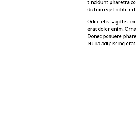
tincidunt pharetra con
dictum eget nibh tor
Odio felis sagittis, 
erat dolor enim. Orn
Donec posuere pharet
Nulla adipiscing era