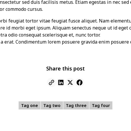
sectetur sed duis facilisis metus. Etiam egestas in nec sed et
tor commodo cursus.
morbi feugiat tortor vitae feugiat fusce aliquet. Nam element
are id morbi eget ipsum. Aliquam senectus neque ut id eget 
ra odio consequat scelerisque et, nunc tortor.
t a erat. Condimentum lorem posuere gravida enim posuere 
Share this post
Tag one
Tag two
Tag three
Tag four