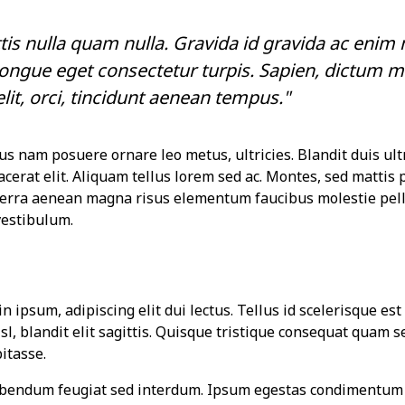
tis nulla quam nulla. Gravida id gravida ac enim 
ongue eget consectetur turpis. Sapien, dictum m
lit, orci, tincidunt aenean tempus."
us nam posuere ornare leo metus, ultricies. Blandit duis ult
acerat elit. Aliquam tellus lorem sed ac. Montes, sed mattis 
erra aenean magna risus elementum faucibus molestie pell
vestibulum.
 ipsum, adipiscing elit dui lectus. Tellus id scelerisque est u
isl, blandit elit sagittis. Quisque tristique consequat quam s
itasse.
ibendum feugiat sed interdum. Ipsum egestas condimentum 