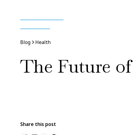
Blog
Health
The Future of
By
Jane Doe
11 Jan 2022
•
5 min read
Share this post