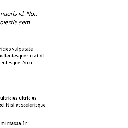
mauris id. Non
olestie sem
ricies vulputate
pellentesque suscipit
entesque. Arcu
ltricies ultricies.
ed. Nisl at scelerisque
mi massa. In