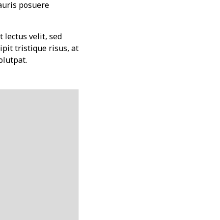
Mauris posuere
 lectus velit, sed
pit tristique risus, at
olutpat.