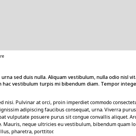
re
urna sed duis nulla. Aliquam vestibulum, nulla odio nisl vit
 hac vestibulum turpis mi bibendum diam. Tempor integer
sed nisi. Pulvinar at orci, proin imperdiet commodo consectetu
nissim adipiscing faucibus consequat, urna. Viverra purus 
pat vulputate posuere purus sit congue convallis aliquet. Ar
e. Mauris, neque ultricies eu vestibulum, bibendum quam lor
llus, pharetra, porttitor.