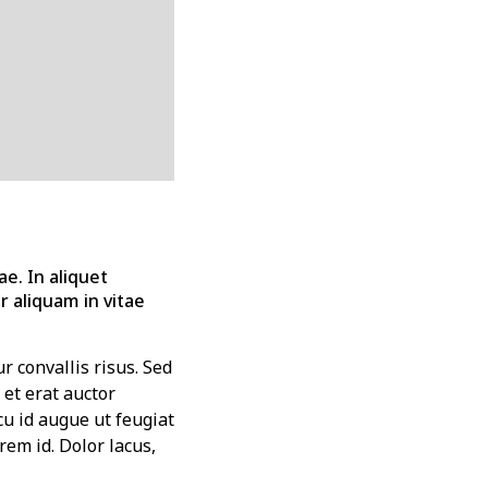
ae. In aliquet
 aliquam in vitae
r convallis risus. Sed
et erat auctor
cu id augue ut feugiat
em id. Dolor lacus,