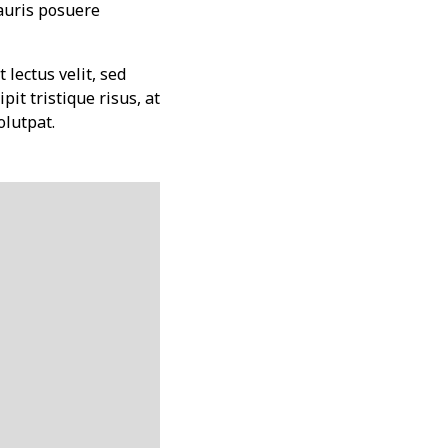
Mauris posuere
 lectus velit, sed
pit tristique risus, at
olutpat.