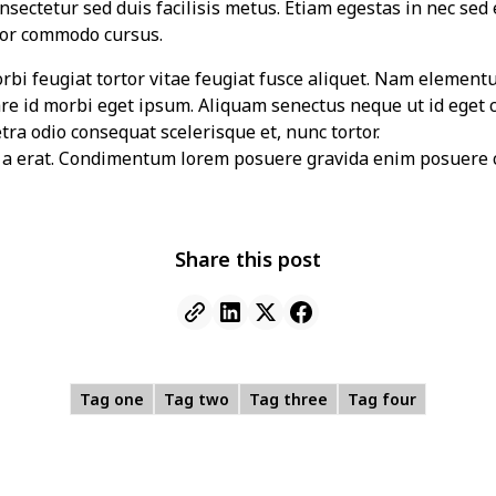
sectetur sed duis facilisis metus. Etiam egestas in nec sed et
tor commodo cursus.
morbi feugiat tortor vitae feugiat fusce aliquet. Nam element
are id morbi eget ipsum. Aliquam senectus neque ut id eget 
ra odio consequat scelerisque et, nunc tortor.
t a erat. Condimentum lorem posuere gravida enim posuere 
Share this post
Tag one
Tag two
Tag three
Tag four