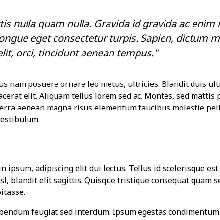
tis nulla quam nulla. Gravida id gravida ac enim 
ongue eget consectetur turpis. Sapien, dictum m
lit, orci, tincidunt aenean tempus."
us nam posuere ornare leo metus, ultricies. Blandit duis ult
acerat elit. Aliquam tellus lorem sed ac. Montes, sed mattis 
erra aenean magna risus elementum faucibus molestie pell
vestibulum.
 ipsum, adipiscing elit dui lectus. Tellus id scelerisque est u
isl, blandit elit sagittis. Quisque tristique consequat quam s
itasse.
ibendum feugiat sed interdum. Ipsum egestas condimentum 