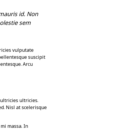
mauris id. Non
olestie sem
ricies vulputate
pellentesque suscipit
entesque. Arcu
ltricies ultricies.
ed. Nisl at scelerisque
mi massa. In