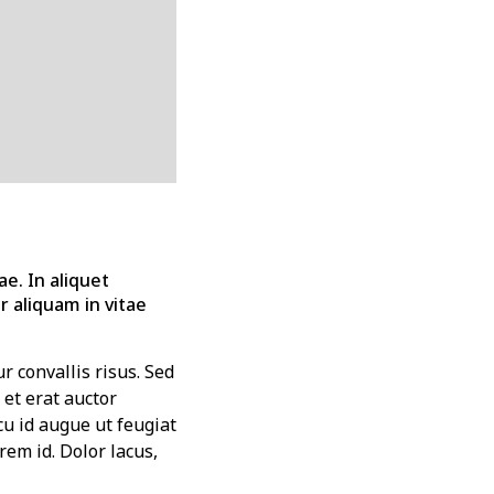
ae. In aliquet
 aliquam in vitae
r convallis risus. Sed
et erat auctor
cu id augue ut feugiat
em id. Dolor lacus,