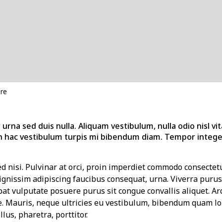
re
urna sed duis nulla. Aliquam vestibulum, nulla odio nisl vit
 hac vestibulum turpis mi bibendum diam. Tempor integer
sed nisi. Pulvinar at orci, proin imperdiet commodo consectetu
nissim adipiscing faucibus consequat, urna. Viverra purus 
pat vulputate posuere purus sit congue convallis aliquet. Ar
e. Mauris, neque ultricies eu vestibulum, bibendum quam lor
llus, pharetra, porttitor.