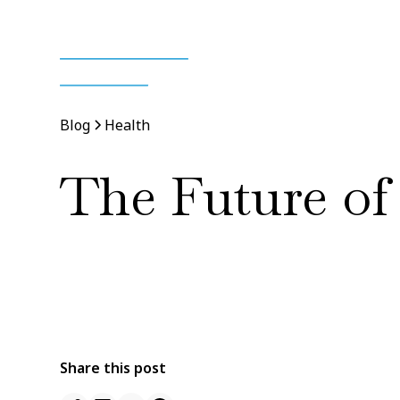
Blog
Health
The Future of
By
Jane Doe
11 Jan 2022
•
5 min read
Share this post