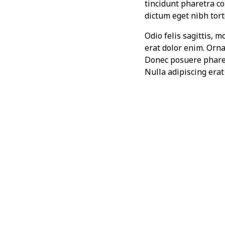
tincidunt pharetra con
dictum eget nibh tor
Odio felis sagittis, 
erat dolor enim. Orn
Donec posuere pharet
Nulla adipiscing era