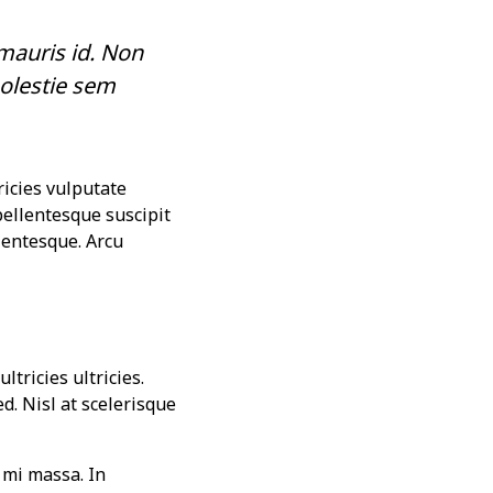
mauris id. Non
olestie sem
ricies vulputate
pellentesque suscipit
entesque. Arcu
ltricies ultricies.
ed. Nisl at scelerisque
mi massa. In