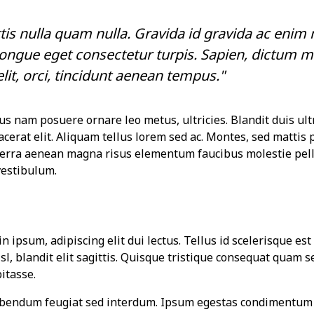
tis nulla quam nulla. Gravida id gravida ac enim 
ongue eget consectetur turpis. Sapien, dictum m
lit, orci, tincidunt aenean tempus."
us nam posuere ornare leo metus, ultricies. Blandit duis ult
acerat elit. Aliquam tellus lorem sed ac. Montes, sed mattis 
erra aenean magna risus elementum faucibus molestie pell
vestibulum.
 ipsum, adipiscing elit dui lectus. Tellus id scelerisque est u
isl, blandit elit sagittis. Quisque tristique consequat quam s
itasse.
ibendum feugiat sed interdum. Ipsum egestas condimentum 