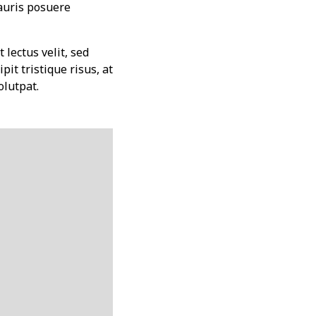
Mauris posuere
 lectus velit, sed
pit tristique risus, at
olutpat.