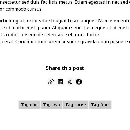
sectetur sed duis facilisis metus. Etiam egestas in nec sed et
tor commodo cursus.
morbi feugiat tortor vitae feugiat fusce aliquet. Nam element
are id morbi eget ipsum. Aliquam senectus neque ut id eget 
ra odio consequat scelerisque et, nunc tortor.
t a erat. Condimentum lorem posuere gravida enim posuere 
Share this post
Tag one
Tag two
Tag three
Tag four