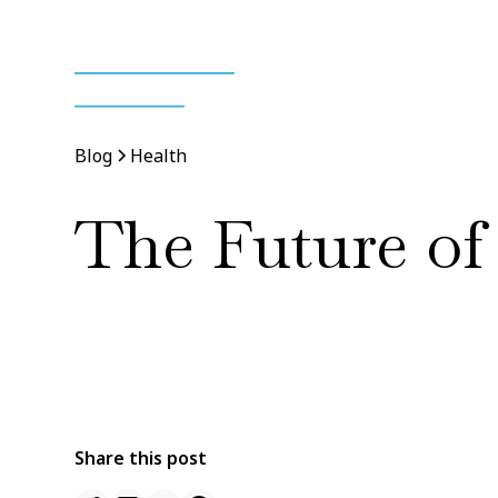
Blog
Health
The Future of
By
Jane Doe
11 Jan 2022
•
5 min read
Share this post