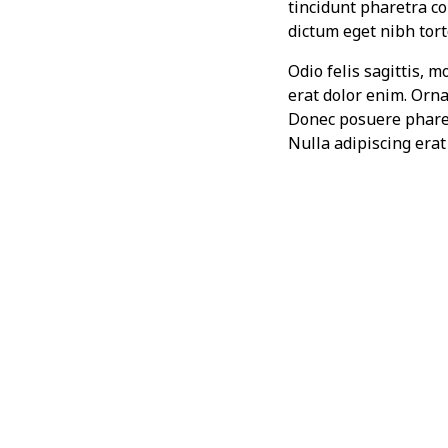
tincidunt pharetra con
dictum eget nibh tor
Odio felis sagittis, 
erat dolor enim. Orn
Donec posuere pharet
Nulla adipiscing era