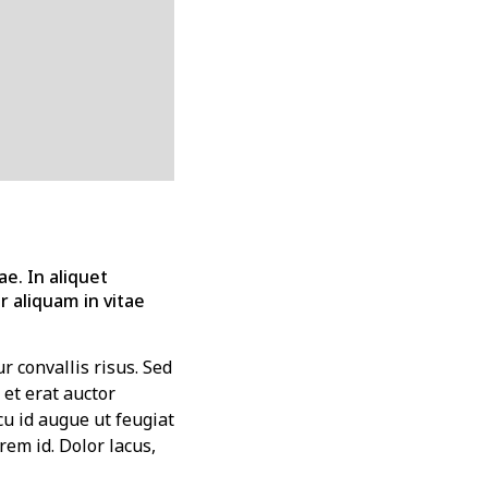
ae. In aliquet
 aliquam in vitae
r convallis risus. Sed
et erat auctor
cu id augue ut feugiat
em id. Dolor lacus,