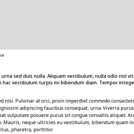
re
urna sed duis nulla. Aliquam vestibulum, nulla odio nisl vit
 hac vestibulum turpis mi bibendum diam. Tempor integer
sed nisi. Pulvinar at orci, proin imperdiet commodo consectetu
nissim adipiscing faucibus consequat, urna. Viverra purus 
pat vulputate posuere purus sit congue convallis aliquet. Ar
e. Mauris, neque ultricies eu vestibulum, bibendum quam lor
llus, pharetra, porttitor.