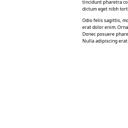
tincidunt pharetra con
dictum eget nibh tor
Odio felis sagittis, 
erat dolor enim. Orn
Donec posuere pharet
Nulla adipiscing era