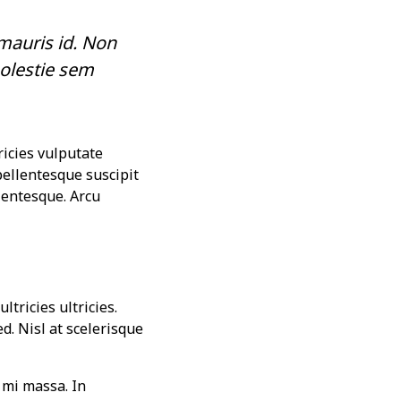
mauris id. Non
olestie sem
ricies vulputate
pellentesque suscipit
entesque. Arcu
ltricies ultricies.
ed. Nisl at scelerisque
mi massa. In