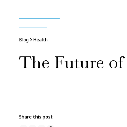
Blog
Health
The Future of
By
Jane Doe
11 Jan 2022
•
5 min read
Share this post