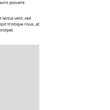
Mauris posuere
 lectus velit, sed
pit tristique risus, at
olutpat.