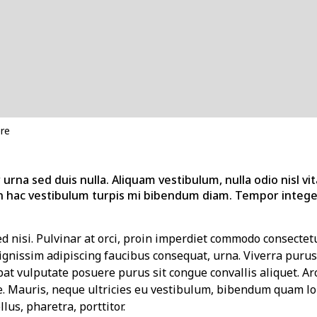
re
urna sed duis nulla. Aliquam vestibulum, nulla odio nisl vit
 hac vestibulum turpis mi bibendum diam. Tempor integer
sed nisi. Pulvinar at orci, proin imperdiet commodo consectetu
nissim adipiscing faucibus consequat, urna. Viverra purus 
pat vulputate posuere purus sit congue convallis aliquet. Ar
e. Mauris, neque ultricies eu vestibulum, bibendum quam lor
llus, pharetra, porttitor.