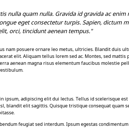
tis nulla quam nulla. Gravida id gravida ac enim 
ongue eget consectetur turpis. Sapien, dictum m
lit, orci, tincidunt aenean tempus."
us nam posuere ornare leo metus, ultricies. Blandit duis ult
acerat elit. Aliquam tellus lorem sed ac. Montes, sed mattis 
erra aenean magna risus elementum faucibus molestie pell
vestibulum.
 ipsum, adipiscing elit dui lectus. Tellus id scelerisque est u
isl, blandit elit sagittis. Quisque tristique consequat quam s
itasse.
ibendum feugiat sed interdum. Ipsum egestas condimentum 