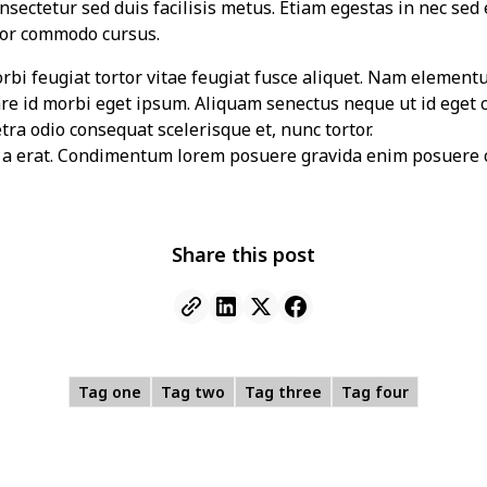
sectetur sed duis facilisis metus. Etiam egestas in nec sed et
tor commodo cursus.
morbi feugiat tortor vitae feugiat fusce aliquet. Nam element
are id morbi eget ipsum. Aliquam senectus neque ut id eget 
ra odio consequat scelerisque et, nunc tortor.
t a erat. Condimentum lorem posuere gravida enim posuere 
Share this post
Tag one
Tag two
Tag three
Tag four