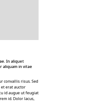
ae. In aliquet
 aliquam in vitae
r convallis risus. Sed
et erat auctor
cu id augue ut feugiat
em id. Dolor lacus,